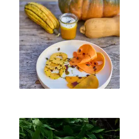
€
100
–
€
0
3 Gang Menü - 100% biologisch, gezaubert am offenen Feuer des
Holzbackofens inklusive Aperitif, Wasser, Espresso und 3 Frei-
Getränke ...
inkl. MwSt.
Dieses
Produkt
Kostenfreier Versand
weist
Nach Zahlungseingang per Email.
Lieferzeit:
mehrere
Varianten
Ticket buchen
auf.
Die
Optionen
können
auf
11 September 2026
der
Fr. 11.09.2026 Menüabend
Produktseite
€
100
–
€
0