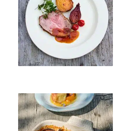
Holzbackofens inklusive Aperitif, Wasser, Espresso und 3 Frei-
Getränke ...
inkl. MwSt.
Kostenfreier Versand
Nach Zahlungseingang per Email.
Lieferzeit:
Ticket buchen
23 Oktober 2026
Fr. 23.10.2026 Menüabend
€
100
–
€
0
3 Gang Menü - 100% biologisch, gezaubert am offenen Feuer des
Holzbackofens inklusive Aperitif, Wasser, Espresso und 3 Frei-