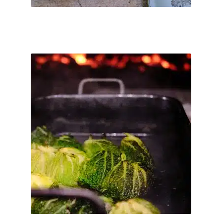
auf.
Ticket buchen
Die
Optionen
können
auf
8 November 2026
So. 08.11.2026 Happy Sunday – Das Sonntagsessen
der
mit Familie & Freunden
Produktseite
€
55
–
€
0
gewählt
werden
Serviertes Mittagessen – 100% biologisch, inkl. Wasser und 2
Frei-Getränke aus unserer Getränkekarte von 11:30 - ca. 15:00
Uhr. ...
inkl. MwSt.
Dieses
Produkt
Kostenfreier Versand
weist
mehrere
Direkt nach der Bestellung per Email.
Lieferzeit:
Varianten
auf.
Ticket buchen
Die