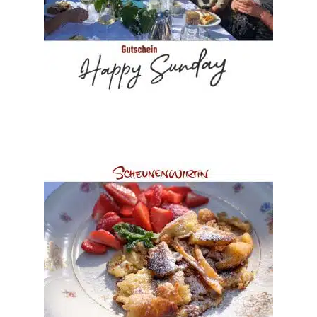
Produkt
Kostenfreier Versand
weist
mehrere
Nach Zahlungseingang per Email.
Lieferzeit:
Varianten
auf.
Ausführung wählen
Die
Optionen
können
auf
der
Produktseite
Gutschein Kaiserfrühstück
gewählt
€
45
–
€
24
werden
...
inkl. MwSt.
Dieses
Kostenfreier Versand
Produkt