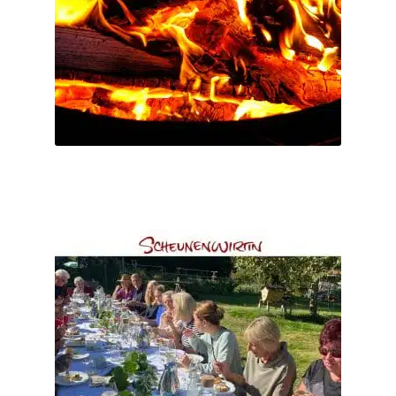
inkl. MwSt.
Dieses
Produkt
Kostenfreier Versand
weist
Nach Zahlungseingang per Email.
Lieferzeit:
mehrere
Varianten
Ticket buchen
auf.
Die
Optionen
können
auf
Gutschein Happy Sunday – Das Sonntagsessen mit
der
Familie und Freunden
Produktseite
€
55
–
€
25
gewählt
werden
Serviertes Mittagessen – 100% biologisch, inkl. Wasser und 2
Frei-Getränke aus unserer Getränkekarte von 11:30 – ca. 15:00
Uhr...
inkl. MwSt.
Dieses