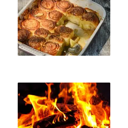
Getränke ...
inkl. MwSt.
Dieses
Produkt
Kostenfreier Versand
weist
Nach Zahlungseingang per Email.
Lieferzeit:
mehrere
Varianten
Ticket buchen
auf.
Die
Optionen
können
auf
27 November 2026
der
Fr. 27.11.2026 Menüabend
Produktseite
€
100
–
€
0
gewählt
werden
3 Gang Menü - 100% biologisch, gezaubert am offenen Feuer des
Holzbackofens inklusive Aperitif, Wasser, Espresso und 3 Frei-
Getränke ...