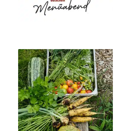
Sofort nach Zahlungseingang.
Lieferzeit:
mehrere
Varianten
Ausführung wählen
auf.
Die
Optionen
können
auf
4 Oktober 2026
So. 04.10.2026 Happy Sunday – Das Sonntagsessen
der
mit Familie & Freunden
Produktseite
€
55
–
€
0
gewählt
werden
Serviertes Mittagessen – 100% biologisch, inkl. Wasser und 2
Frei-Getränke aus unserer Getränkekarte von 11:30 - ca. 15:00
Uhr. ...
inkl. MwSt.
Dieses
Produkt
Kostenfreier Versand
weist
mehrere
Direkt nach der Bestellung per Email.
Lieferzeit: