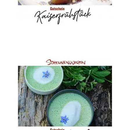
Sofort nach Zahlungseingang.
Lieferzeit:
weist
mehrere
Varianten
Ausführung wählen
auf.
Die
Optionen
können
auf
der
Gutschein Menüabend
Produktseite
€
100
–
€
35
gewählt
werden
3 Gang Menü – 100% biologisch, gezaubert am offenen Feuer
des Holzbackofens inklusive Aperitif, Wasser, Espresso und 3 Frei-
Getränk...
inkl. MwSt.
Dieses
Produkt
Kostenfreier Versand
weist