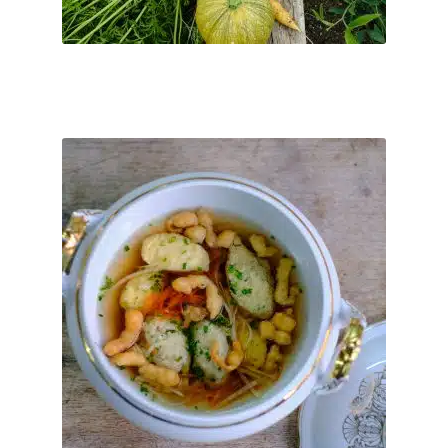
Varianten
auf.
Ticket buchen
Die
Optionen
können
auf
6 Dezember 2026
So. 06.12.2026 Happy Sunday – Das Sonntagsessen
der
mit Familie & Freunden
Produktseite
€
55
–
€
0
gewählt
werden
Serviertes Mittagessen – 100% biologisch, inkl. Wasser und 2
Frei-Getränke aus unserer Getränkekarte von 11:30 - ca. 15:00
Uhr ...
inkl. MwSt.
Dieses
Produkt
Kostenfreier Versand
weist
mehrere
Direkt nach der Bestellung per Email.
Lieferzeit:
Varianten