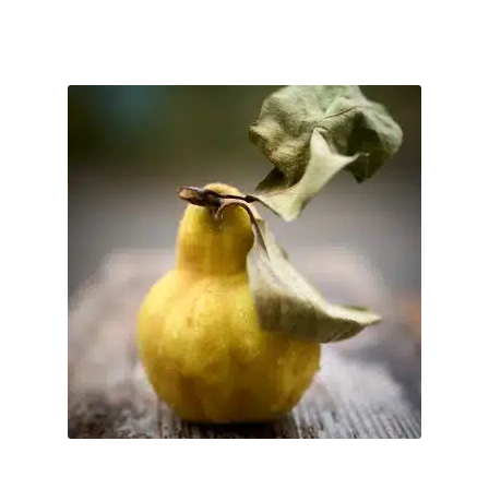
Optionen
können
auf
13 September 2026
So. 13.09.2026 Happy Sunday – Das Sonntagsessen
der
mit Familie & Freunden
Produktseite
€
55
–
€
0
gewählt
werden
Serviertes Mittagessen – 100% biologisch; inkl.
Getränkeauswahl* von 11:30 - ca. 15:00 Uhr Preise: Erwachsene
55 Euro I Kinder m...
inkl. MwSt.
Dieses
Produkt
Kostenfreier Versand
weist
mehrere
Direkt nach der Bestellung per Email.
Lieferzeit:
Varianten
auf.
Ticket buchen
Die
Optionen