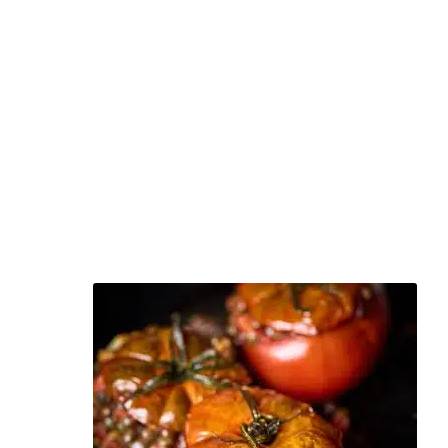
So. 30.08.2026 Happy Sunday – Das
Sonntagsessen mit Familie & Freunden
€
55
–
€
0
Serviertes Mittagessen – 100% biologisch, inkl. Wasser und 2
Frei-Getränke aus unserer Getränkekarte von 11:30 - ca.
15:00 Uhr. ...