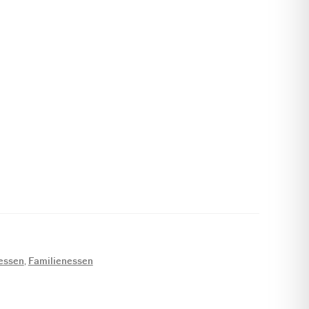
essen
,
Familienessen