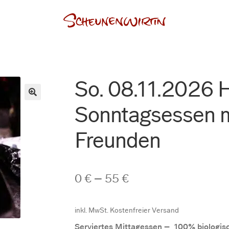
So. 08.11.2026 
🔍
Sonntagsessen m
Freunden
0
€
–
55
€
inkl. MwSt.
Kostenfreier Versand
Serviertes Mittagessen – 100% biologisc