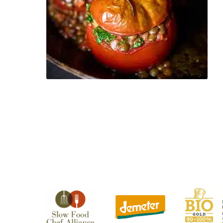
inkl. MwSt.
Dieses
Produkt
Kostenfreier Versand
weist
mehrere
Direkt nach der Bestellung per Email.
Lieferzeit:
Varianten
auf.
Ticket buchen
Die
Optionen
können
auf
der
Produktseite
gewählt
werden