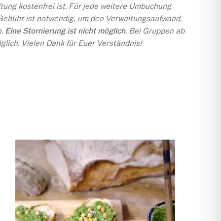
tung kostenfrei ist. Für jede weitere Umbuchung
 Gebühr ist notwendig, um den Verwaltungsaufwand,
n.
Eine Stornierung ist nicht möglich
. Bei Gruppen ab
lich. Vielen Dank für Euer Verständnis!
So. 20.09.2026 Kaiserfrühstück
€
45
–
€
0
Frühstück am Buffet – 100% biologisch, inkl. sind Wasser,
frische Säfte, Filterkaffee, Tee und auch ein Gläschen
Crémant. ...