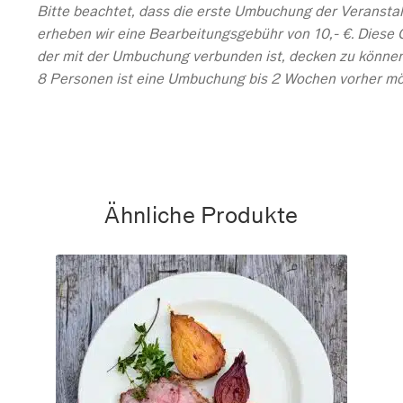
Bitte beachtet, dass die erste Umbuchung der Veranstal
erheben wir eine Bearbeitungsgebühr von 10,- €. Diese
der mit der Umbuchung verbunden ist, decken zu könne
8 Personen ist eine Umbuchung bis 2 Wochen vorher mög
Ähnliche Produkte
Fr. 11.12.2026 Menüabend
€
100
–
€
0
3 Gang Menü - 100% biologisch, gezaubert am offenen Feuer
des Holzbackofens inklusive Aperitif, Wasser, Espresso und 3
Frei-Getränke ...