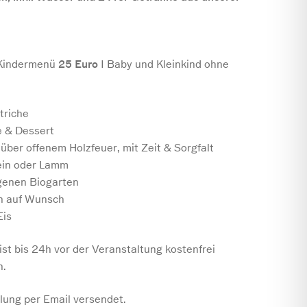
 Kindermenü
25 Euro
I Baby und Kleinkind ohne
triche
 & Dessert
– über offenem Holzfeuer, mit Zeit & Sorgfalt
ein oder Lamm
genen Biogarten
en auf Wunsch
Eis
st bis 24h vor der Veranstaltung kostenfrei
h.
lung per Email versendet.