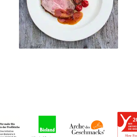
inkl. MwSt.
Kostenfreier Versand
Nach Zahlungseingang per Email.
Lieferzeit:
Ticket buchen