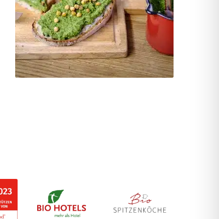
inkl. MwSt.
Dieses
Produkt
Kostenfreier Versand
weist
mehrere
Ticket buchen
Varianten
auf.
Benachrichtige mich, wenn verfügbar
Die
Optionen
können
auf
der
Produktseite
gewählt
werden