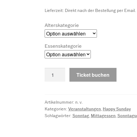
Lieferzeit:
Direkt nach der Bestellung per Email.
Alterskategorie
Essenskategorie
So.
Ticket buchen
08.11.2026
Happy
Sunday
-
Artikelnummer:
n. v.
Kategorien:
Veranstaltungen
,
Happy Sunday
Das
Schlagwörter:
Sonntag
,
Mittagessen
,
Sonntags
Sonntagsessen
mit
Familie