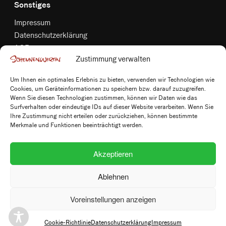
Sonstiges
Impressum
Datenschutzerklärung
AGB
Zustimmung verwalten
Widerrufsbelehrung
Versandkosten & Zahlungsbedingungen
Um Ihnen ein optimales Erlebnis zu bieten, verwenden wir Technologien wie
Bildnachweis
Cookies, um Geräteinformationen zu speichern bzw. darauf zuzugreifen.
Cookie-Richtlinie (EU)
Wenn Sie diesen Technologien zustimmen, können wir Daten wie das
Surfverhalten oder eindeutige IDs auf dieser Website verarbeiten. Wenn Sie
Vertrag widerrufen
Ihre Zustimmung nicht erteilen oder zurückziehen, können bestimmte
Merkmale und Funktionen beeinträchtigt werden.
Follow us
Akzeptieren
Ablehnen
Voreinstellungen anzeigen
© 2026 Scheunenwirtin
Cookie-Richtlinie
Datenschutzerklärung
Impressum