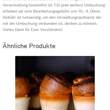
Veranstaltung kostenfrei ist. Für jede weitere Umbuchung
erheben wir eine Bearbeitungsgebühr von 10,- €. Diese
Gebühr ist notwendig, um den Verwaltungsaufwand, der
mit der Umbuchung verbunden ist, decken zu können.
Vielen Dank für Euer Verständnis!
Ähnliche Produkte
So. 20.12.2026 Happy Sunday – Das Sonntagsessen
mit Familie & Freunden
€
55
–
€
0
Serviertes Mittagessen – 100% biologisch; inkl. Wasser und 2
Frei-Getränke aus unserer Getränkekarte von 11:30 - ca. 15:00
Uhr ...
inkl. MwSt.
Dieses
Produkt