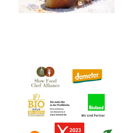
Benachrichtige mich, wenn
Varianten
verfügbar
auf.
Die
Optionen
können
auf
der
Produktseite
gewählt
werden