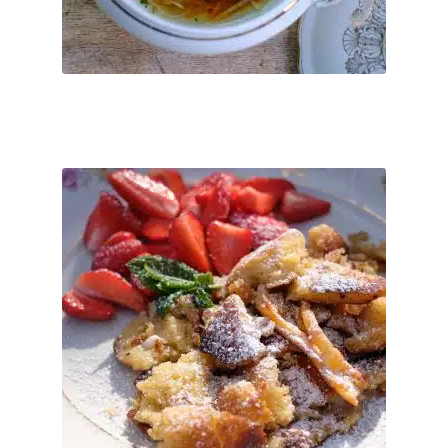
mehrere
Direkt nach der Bestellung per Email.
Lieferzeit:
Varianten
auf.
Ticket buchen
Die
Optionen
können
auf
der
So. 22.11.2026 Kaiserfrühstück
Produktseite
€
45
–
€
0
gewählt
werden
Frühstück am Buffet – 100% biologisch, inkl. sind Wasser, frische
Säfte, Filterkaffee, Tee und auch ein Gläschen Crémant. ...
inkl. MwSt.
Dieses
Kostenfreier Versand
Produkt
Ticket buchen
weist
mehrere