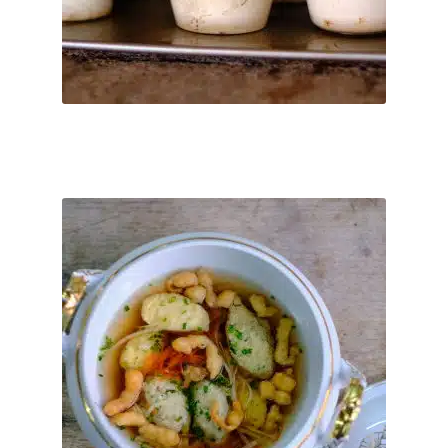
Kostenfreier Versand
weist
mehrere
Direkt nach der Bestellung per Email.
Lieferzeit:
Varianten
auf.
Ticket buchen
Die
Optionen
können
auf
So. 06.12.2026 Happy Sunday – Das Sonntagsessen
der
mit Familie & Freunden
Produktseite
€
55
–
€
0
gewählt
werden
Serviertes Mittagessen – 100% biologisch, inkl. Wasser und 2
Frei-Getränke aus unserer Getränkekarte von 11:30 - ca. 15:00
Uhr ...
inkl. MwSt.
Dieses
Produkt
Kostenfreier Versand
weist