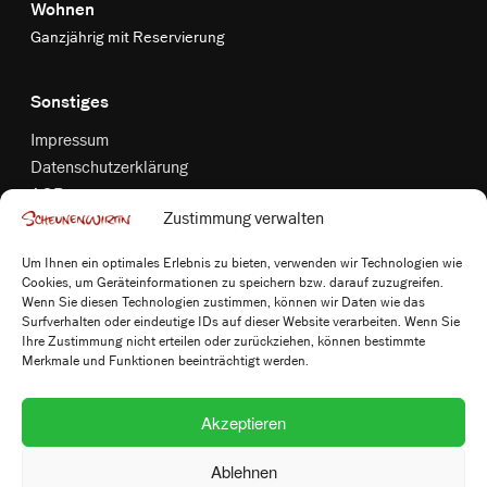
Wohnen
Ganzjährig mit Reservierung
Sonstiges
Impressum
Datenschutzerklärung
AGB
Zustimmung verwalten
Widerrufsbelehrung
Versandkosten & Zahlungsbedingungen
Um Ihnen ein optimales Erlebnis zu bieten, verwenden wir Technologien wie
Bildnachweis
Cookies, um Geräteinformationen zu speichern bzw. darauf zuzugreifen.
Cookie-Richtlinie (EU)
Wenn Sie diesen Technologien zustimmen, können wir Daten wie das
Surfverhalten oder eindeutige IDs auf dieser Website verarbeiten. Wenn Sie
Vertrag widerrufen
Ihre Zustimmung nicht erteilen oder zurückziehen, können bestimmte
Merkmale und Funktionen beeinträchtigt werden.
Follow us
Akzeptieren
Ablehnen