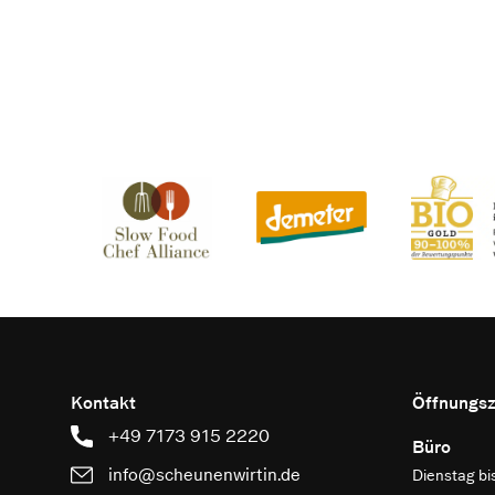
Kontakt
Öffnungsz
+49 7173 915 2220
Büro
info@scheunenwirtin.de
Dienstag bi