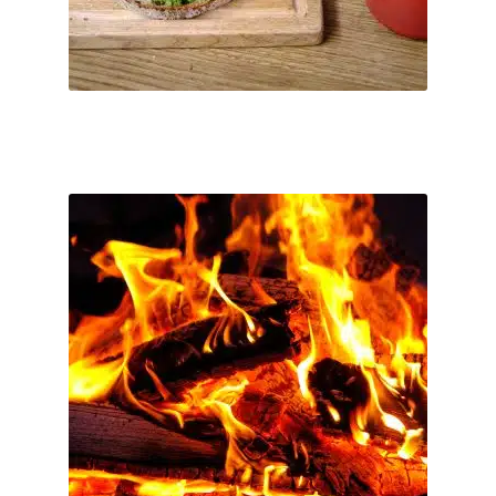
mehrere
Benachrichtige mich, wenn
Varianten
verfügbar
auf.
Die
Optionen
können
auf
der
Fr. 27.11.2026 Menüabend
Produktseite
€
100
–
€
0
gewählt
werden
3 Gang Menü - 100% biologisch, gezaubert am offenen Feuer des
Holzbackofens inklusive Aperitif, Wasser, Espresso und 3 Frei-
Getränke ...
inkl. MwSt.
Dieses
Produkt
Kostenfreier Versand
weist
Nach Zahlungseingang per Email.
Lieferzeit:
mehrere