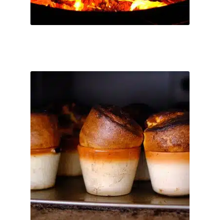
Varianten
Ticket buchen
auf.
Die
Optionen
können
auf
So. 20.12.2026 Happy Sunday – Das Sonntagsessen
der
mit Familie & Freunden
Produktseite
€
55
–
€
0
gewählt
werden
Serviertes Mittagessen – 100% biologisch; inkl. Wasser und 2
Frei-Getränke aus unserer Getränkekarte von 11:30 - ca. 15:00
Uhr ...
inkl. MwSt.
Dieses
Produkt
Kostenfreier Versand
weist
mehrere
Direkt nach der Bestellung per Email.
Lieferzeit:
Varianten