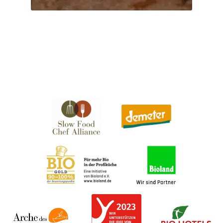
auf.
Ticket buchen
Die
Optionen
können
auf
der
Produktseite
gewählt
werden