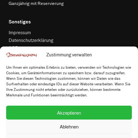
Ganzjährig mit Reservierung
Sonstiges
Impressum
Datenschutzerklärung
AGB
Zustimmung verwalten
Widerrufsbelehrung
Versandkosten & Zahlungsbedingungen
Um Ihnen ein optimales Erlebnis zu bieten, verwenden wir Technologien wie
Bildnachweis
Cookies, um Geräteinformationen zu speichern bzw. darauf zuzugreifen.
Cookie-Richtlinie (EU)
Wenn Sie diesen Technologien zustimmen, können wir Daten wie das
Surfverhalten oder eindeutige IDs auf dieser Website verarbeiten. Wenn Sie
Vertrag widerrufen
Ihre Zustimmung nicht erteilen oder zurückziehen, können bestimmte
Merkmale und Funktionen beeinträchtigt werden.
Follow us
Akzeptieren
Ablehnen