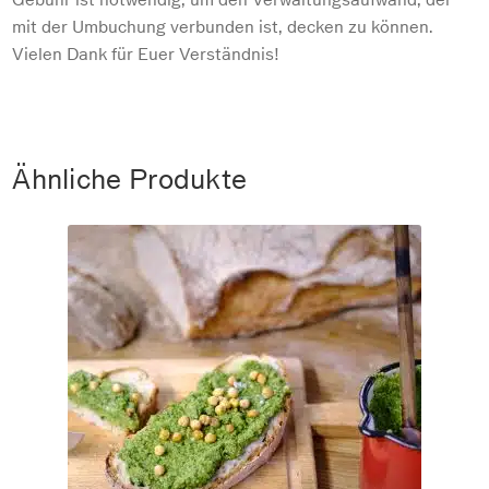
mit der Umbuchung verbunden ist, decken zu können.
Vielen Dank für Euer Verständnis!
Ähnliche Produkte
So. 20.09.2026 Kaiserfrühstück
€
45
–
€
0
Frühstück am Buffet – 100% biologisch, inkl. sind Wasser, frische
Säfte, Filterkaffee, Tee und auch ein Gläschen Crémant. ...
inkl. MwSt.
Dieses
Kostenfreier Versand
Produkt
Ticket buchen
weist