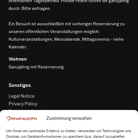
öffentlichen Tagesbetrieb. Private Feiern führen wir ganzjährig
durch. Bitte anfragen.
Ein Besuch ist ausschließlich mit vorheriger Reservierung zu
unseren öffentlichen Veranstaltungen möglich:
Kulturveranstaltungen, Menüabende, Mittagsmenüs -
siehe
Kalender
.
Wohnen
Ganzjährig mit Reservierung
Sonstiges
Legal Notice
Privacy Policy
Terms and Conditions
Zustimmung verwalten
Cancellation Policy
Shipping Methods & Payment Terms
Um Ihnen ein optimales Erlebnis zu bieten, verwenden wir Technologien wie
Image credits
Cookies, um Geräteinformationen zu speichern bzw. darauf zuzugreifen.