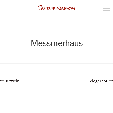
Messmerhaus
Beitragsnavigation
Vorheriger
Nächster
Kitzlein
Ziegerhof
Beitrag:
Beitrag: